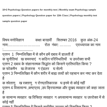
10+2 Psychology Question papers for monthly test | Monthly exam Psychology sample
question papers | Psychology Question paper for 12th Class | Psychology monthly test
sample question paper
विषय मनोविज्ञान
कक्षा बारहवीं
सितम्बर 2016
कुल अंक-24
नाम:…………………….
रोल
नंबर: ………
प्राध्यापक का नाम
:...............................
प्रश्न 1 निम्नलिखित में से कौन हमें दबाव में डालती हैं
क चुनौतियां
ख समस्याएं
ग कठिन परिस्थितियों
घ उपरोक्त सभी
प्रश्न 2 दबाव के संज्ञानात्मक सिद्धांत को किसने प्रतिपादित किया ?
क फोकमैन
ख लेजारस
ग एंडलर
घ सेल्ये
प्रश्न 3 निम्नलिखित में कौन शरीर में बाह्य तत्वों को पहचान कर नष्ट कर देता
है
क श्वेताणु
ख रक्ताणु
ग रोगप्रतिकारक
घ इनमे से कोई नहीं
प्रश्न 4 विसामान्य ,कष्टप्रद ,उप क्रियात्मक और दुखद व्यवहार को कहा जाता
है
क सामान्य व्यवहार
ख विचित्र व्यवहार
ग अपसामान्य व्यवहार
घ उपरोक्त में से
कोई नहीं
प्रश्न 5 निम्नलिखित में किसने सर्वांगीण उपागम को विकसित किया ?